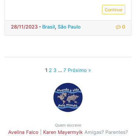
Continue
28/11/2023
-
Brasil
,
São Paulo
0
1
2
3
…
7
Próximo »
Quem escreve
Avelina Falco
|
Karen Mayermyik
Amigas? Parentes?