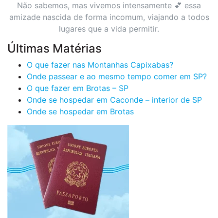
Não sabemos, mas vivemos intensamente 💕 essa
amizade nascida de forma incomum, viajando a todos
lugares que a vida permitir.
Últimas Matérias
O que fazer nas Montanhas Capixabas?
Onde passear e ao mesmo tempo comer em SP?
O que fazer em Brotas – SP
Onde se hospedar em Caconde – interior de SP
Onde se hospedar em Brotas