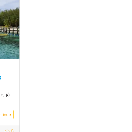
s
e, já
ntinue
0