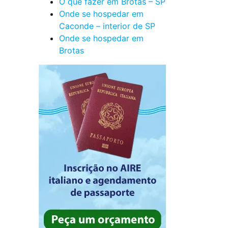
O que fazer em Brotas – SP
Onde se hospedar em
Caconde – interior de SP
Onde se hospedar em
Brotas