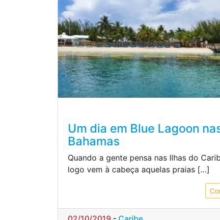
Um dia em Blue Lagoon na
Bahamas
Quando a gente pensa nas Ilhas do Carib
logo vem à cabeça aquelas praias […]
Co
02/10/2019
-
Caribe