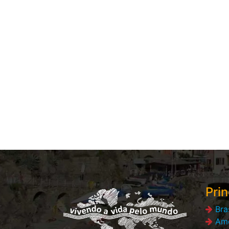
Prin
Bra
Amé