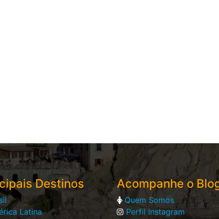
cipais Destinos
Acompanhe o Blo
sil
Quem Somos
rica Latina
Perfil Instagram