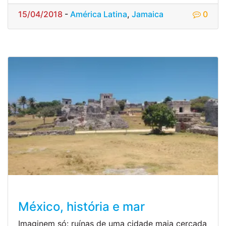
15/04/2018
-
América Latina
,
Jamaica
0
México, história e mar
Imaginem só: ruínas de uma cidade maia cercada