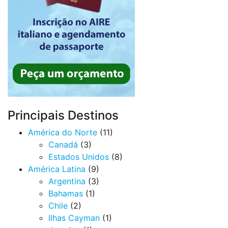
Principais Destinos
América do Norte
(11)
Canadá
(3)
Estados Unidos
(8)
América Latina
(9)
Argentina
(3)
Bahamas
(1)
Chile
(2)
Ilhas Cayman
(1)