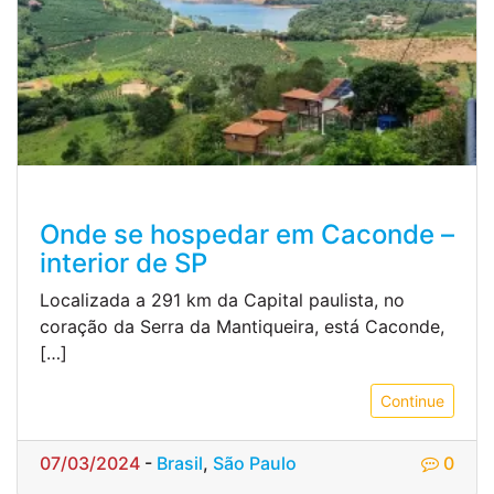
Onde se hospedar em Caconde –
interior de SP
Localizada a 291 km da Capital paulista, no
coração da Serra da Mantiqueira, está Caconde,
[…]
Continue
07/03/2024
-
Brasil
,
São Paulo
0