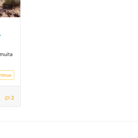
r
muita
ntinue
s
2