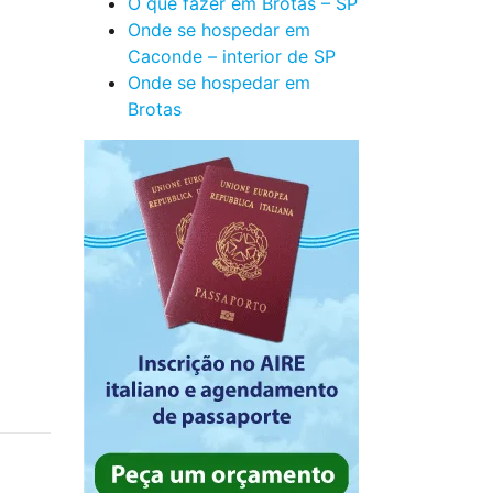
O que fazer em Brotas – SP
Onde se hospedar em
Caconde – interior de SP
Onde se hospedar em
Brotas