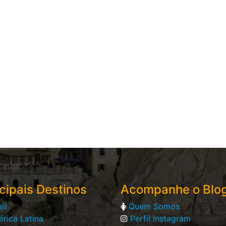
cipais Destinos
Acompanhe o Blo
sil
Quem Somos
rica Latina
Perfil Instagram