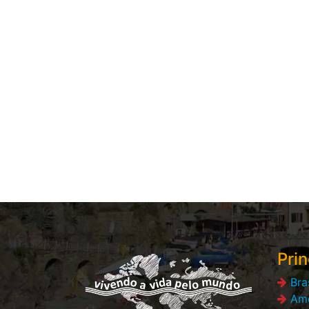
Prin
Bra
Amé