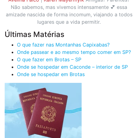
Não sabemos, mas vivemos intensamente 💕 essa
amizade nascida de forma incomum, viajando a todos
lugares que a vida permitir.
Últimas Matérias
O que fazer nas Montanhas Capixabas?
Onde passear e ao mesmo tempo comer em SP?
O que fazer em Brotas – SP
Onde se hospedar em Caconde – interior de SP
Onde se hospedar em Brotas