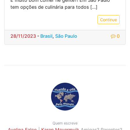
tem opções de culinária para todos […]
Continue
28/11/2023
-
Brasil
,
São Paulo
0
Quem escreve
Avelina Falco
|
Karen Mayermyik
Amigas? Parentes?