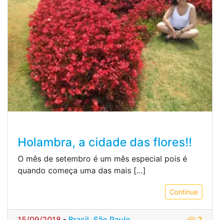
Holambra, a cidade das flores!!
O mês de setembro é um mês especial pois é
quando começa uma das mais […]
Continue
15/09/2018
-
Brasil
,
São Paulo
2