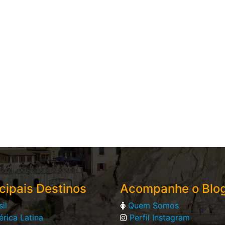
cipais Destinos
Acompanhe o Blo
sil
Quem Somos
rica Latina
Perfil Instagram