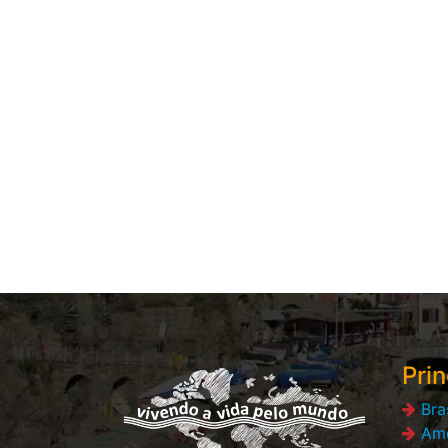
Prin
Bra
Amé