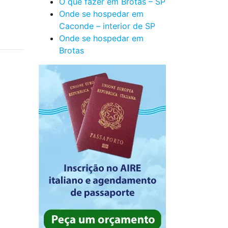
O que fazer em Brotas – SP
Onde se hospedar em
Caconde – interior de SP
Onde se hospedar em
Brotas