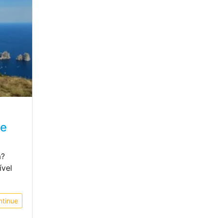
de
a?
ível
ntinue