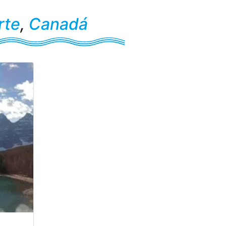
rte
,
Canadá