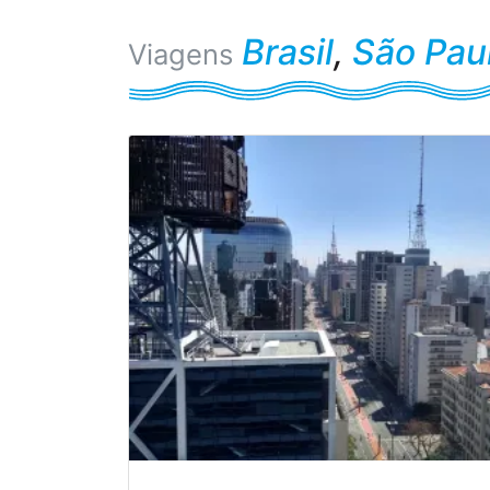
Brasil
,
São Pau
Viagens