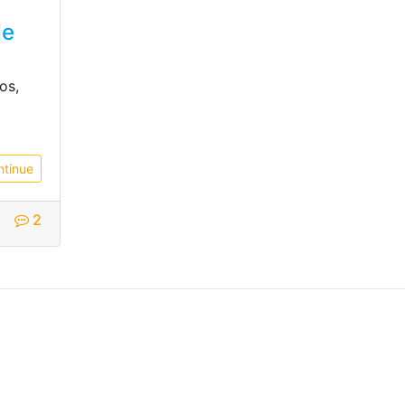
de
os,
ntinue
2