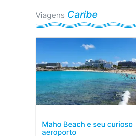
Caribe
Viagens
Maho Beach e seu curioso
aeroporto