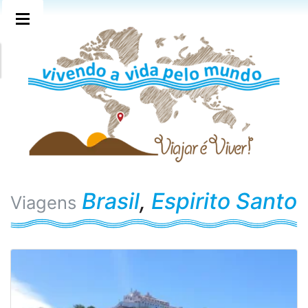
Brasil
,
Espirito Santo
Viagens