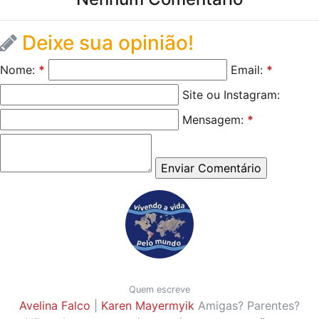
Deixe sua opinião!
Nome:
*
Email:
*
Site ou Instagram:
Mensagem:
*
Quem escreve
Avelina Falco
|
Karen Mayermyik
Amigas? Parentes?