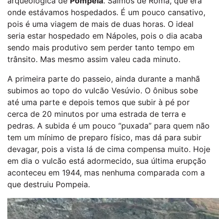
arqueológica de
Pompeia
. Saímos de Roma, que era
onde estávamos hospedados. É um pouco cansativo,
pois é uma viagem de mais de duas horas. O ideal
seria estar hospedado em Nápoles, pois o dia acaba
sendo mais produtivo sem perder tanto tempo em
trânsito. Mas mesmo assim valeu cada minuto.
A primeira parte do passeio, ainda durante a manhã
subimos ao topo do vulcão Vesúvio. O ônibus sobe
até uma parte e depois temos que subir à pé por
cerca de 20 minutos por uma estrada de terra e
pedras. A subida é um pouco “puxada” para quem não
tem um mínimo de preparo físico, mas dá para subir
devagar, pois a vista lá de cima compensa muito. Hoje
em dia o vulcão está adormecido, sua última erupção
aconteceu em 1944, mas nenhuma comparada com a
que destruiu Pompeia.