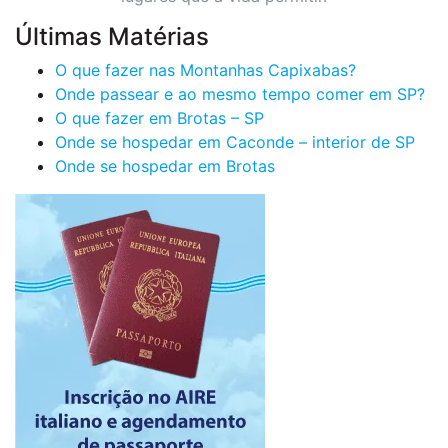
Últimas Matérias
O que fazer nas Montanhas Capixabas?
Onde passear e ao mesmo tempo comer em SP?
O que fazer em Brotas – SP
Onde se hospedar em Caconde – interior de SP
Onde se hospedar em Brotas