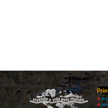
Prin
Bra
Amé