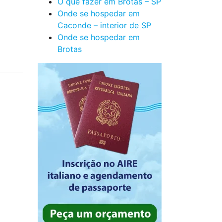
O que fazer em Brotas – SP
Onde se hospedar em
Caconde – interior de SP
Onde se hospedar em
Brotas