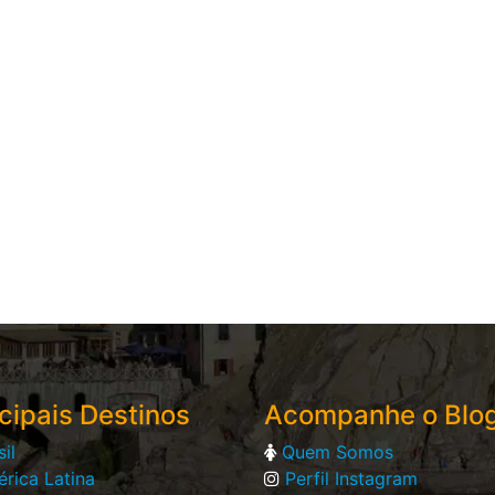
cipais Destinos
Acompanhe o Blo
sil
Quem Somos
rica Latina
Perfil Instagram