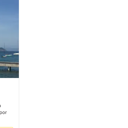
a
 por