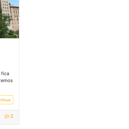
 fica
izemos
ntinue
2