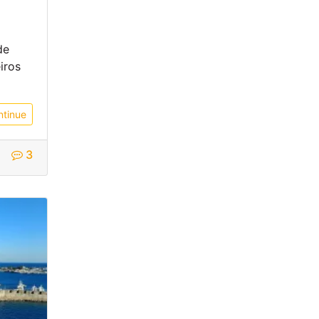
de
iros
ntinue
3