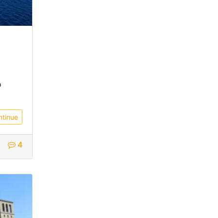
o
ntinue
4