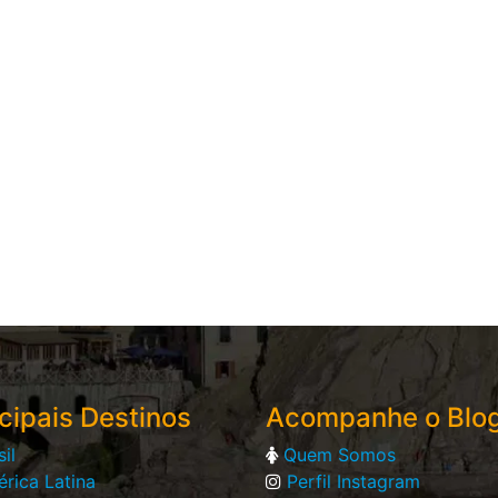
cipais Destinos
Acompanhe o Blo
sil
Quem Somos
rica Latina
Perfil Instagram