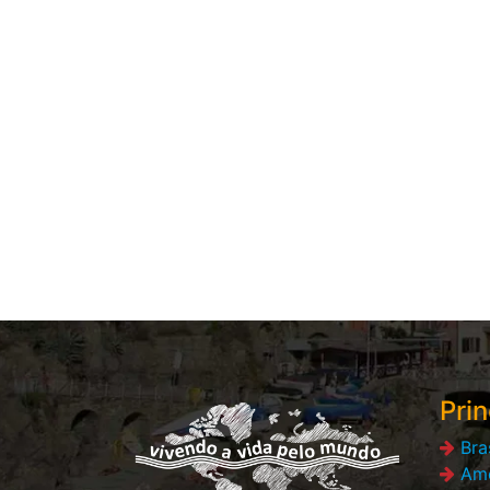
Prin
Bra
Amé