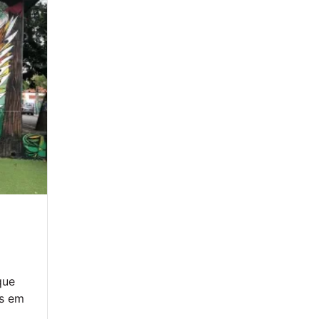
que
os em