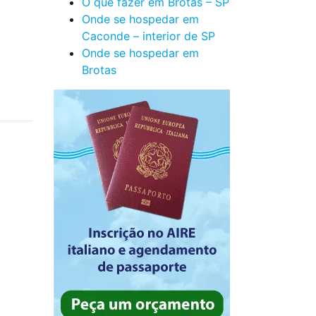
O que fazer em Brotas – SP
Onde se hospedar em
Caconde – interior de SP
Onde se hospedar em
Brotas