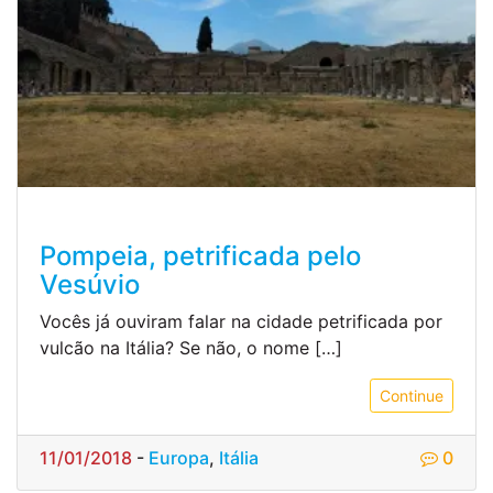
Pompeia, petrificada pelo
Vesúvio
Vocês já ouviram falar na cidade petrificada por
vulcão na Itália? Se não, o nome […]
Continue
11/01/2018
-
Europa
,
Itália
0