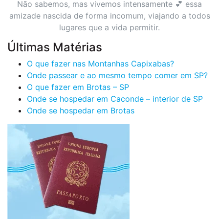
Não sabemos, mas vivemos intensamente 💕 essa
amizade nascida de forma incomum, viajando a todos
lugares que a vida permitir.
Últimas Matérias
O que fazer nas Montanhas Capixabas?
Onde passear e ao mesmo tempo comer em SP?
O que fazer em Brotas – SP
Onde se hospedar em Caconde – interior de SP
Onde se hospedar em Brotas