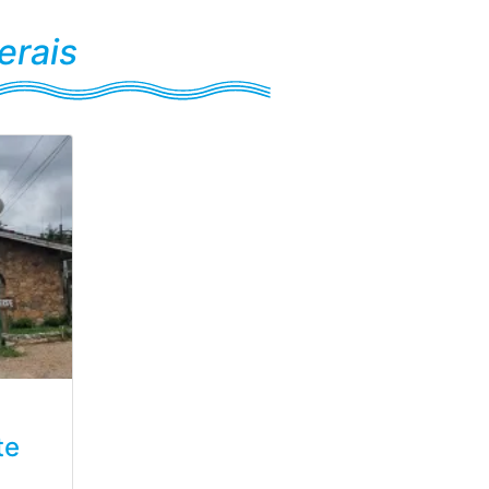
erais
te