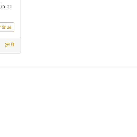
ira ao
ntinue
0