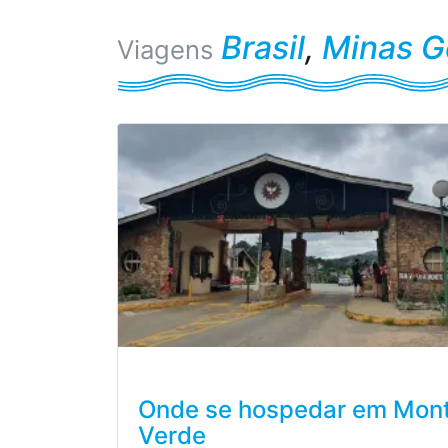
Brasil
,
Minas G
Viagens
Onde se hospedar em Mon
Verde