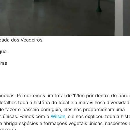
pada dos Veadeiros
que:
iras
ariocas. Percorremos um total de 12km por dentro do parqu
alhes toda a história do local e a maravilhosa diversida
 de fazer o passeio com guia, eles nos proporcionam uma
as únicas. Fomos com o
Wilson
, ele nos explicou toda a hist
e abriga espécies e formações vegetais únicas, nascentes 