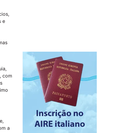
cios,
s e
 mas
ia,
m, com
es
mimo
e,
com a