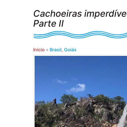
Cachoeiras imperdíve
Parte II
Início
»
Brasil
,
Goiás