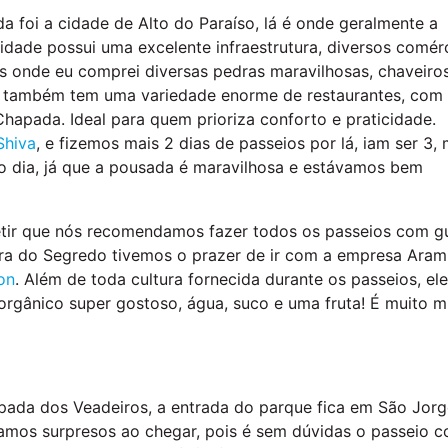
 foi a cidade de Alto do Paraíso, lá é onde geralmente a
 cidade possui uma excelente infraestrutura, diversos comér
has onde eu comprei diversas pedras maravilhosas, chaveiro
so também tem uma variedade enorme de restaurantes, com
hapada. Ideal para quem prioriza conforto e praticidade.
Shiva
, e fizemos mais 2 dias de passeios por lá, iam ser 3,
o dia, já que a pousada é maravilhosa e estávamos bem
etir que nós recomendamos fazer todos os passeios com gu
ira do Segredo tivemos o prazer de ir com a empresa Ara
on
. Além de toda cultura fornecida durante os passeios, el
rgânico super gostoso, água, suco e uma fruta! É muito 
ada dos Veadeiros, a entrada do parque fica em São Jorg
camos surpresos ao chegar, pois é sem dúvidas o passeio 