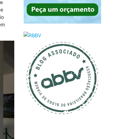
de
de
io
bém
.