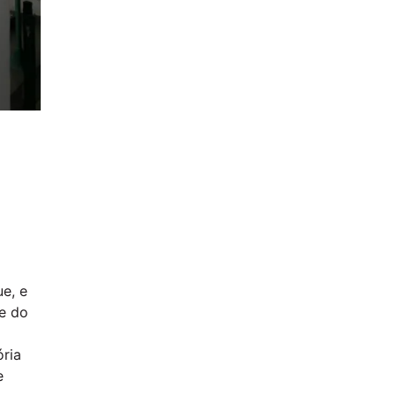
e, e
de do
ória
e