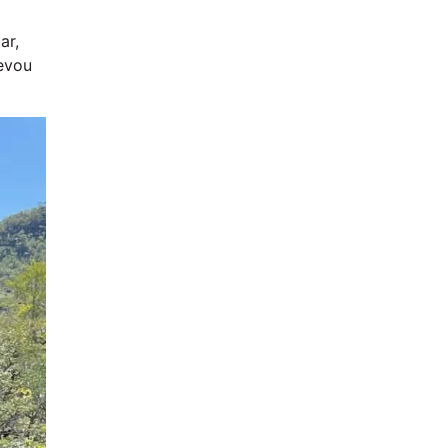
ar,
evou