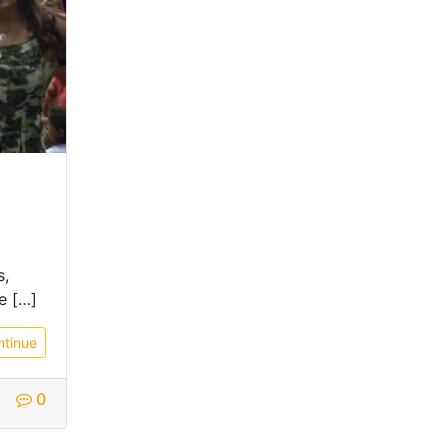
s,
e […]
ntinue
0