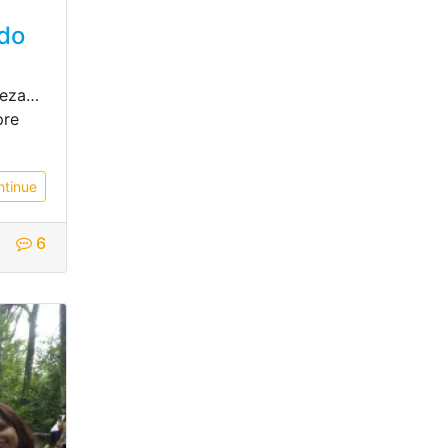
ado
reza…
pre
ntinue
6