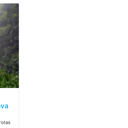
ova
rotas