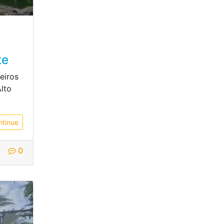
te
eiros
Alto
ntinue
0