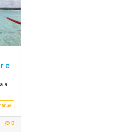
r e
a a
ntinue
0