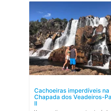
Cachoeiras imperdíveis na
Chapada dos Veadeiros-Pa
II