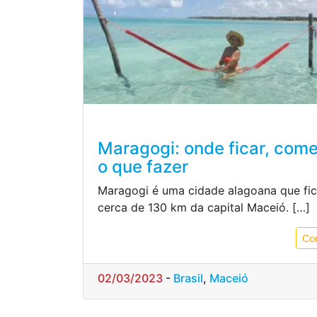
Maragogi: onde ficar, come
o que fazer
Maragogi é uma cidade alagoana que fic
cerca de 130 km da capital Maceió. […]
Co
02/03/2023
-
Brasil
,
Maceió