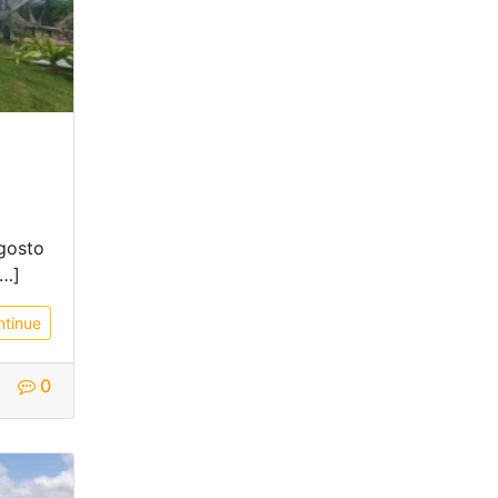
 gosto
[…]
ntinue
0