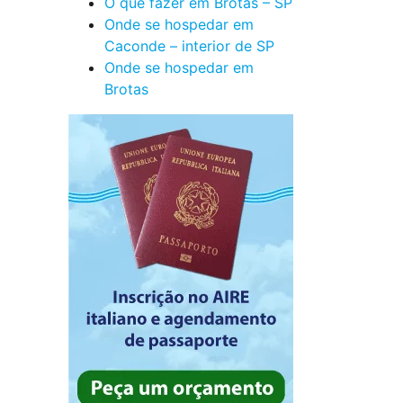
O que fazer em Brotas – SP
Onde se hospedar em
Caconde – interior de SP
Onde se hospedar em
Brotas