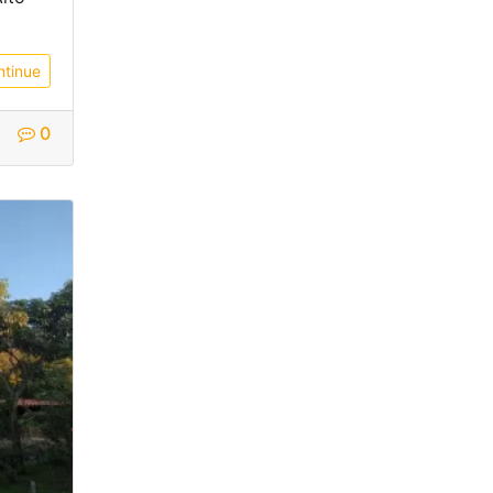
ntinue
0