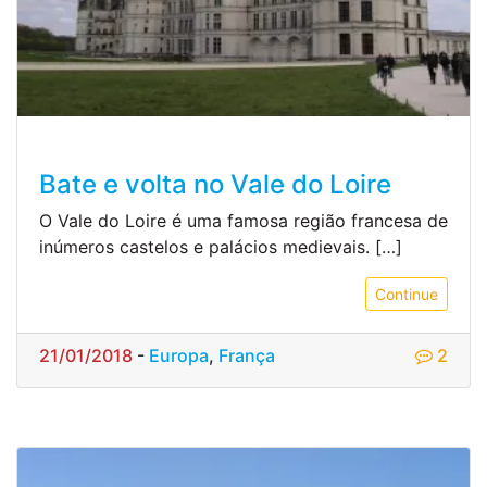
Bate e volta no Vale do Loire
O Vale do Loire é uma famosa região francesa de
inúmeros castelos e palácios medievais. […]
Continue
21/01/2018
-
Europa
,
França
2